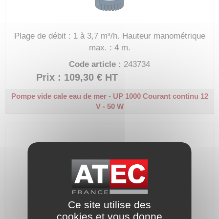
Plage de débit : 1 à 3,7 m³/h.
Hauteur manométrique
max. : 4 m.
Code article :
243734
Prix : 109,30 €
HT
Pompe vide cale eau de mer - UP 1000
Courant continu 12
V - 50 W
Ce site utilise des
cookies et vous donne