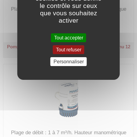
le contrôle sur ceux
Plage de débit : 1 à 5 m³/h.
Hauteur manométrique
que vous souhaitez
max. : 4 m.
activer
Code article :
243738
Prix : 173,60 €
HT
Tout accepter
Pompe vide cale eau de mer - UP 1500
Courant continu 12
Tout refuser
V - 120 W
Personnaliser
Plage de débit : 1 à 7 m³/h.
Hauteur manométrique