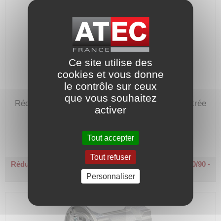
Ce site utilise des
cookies et vous donne
le contrôle sur ceux
que vous souhaitez
Réducteur de vitesse de 18 avec bride B5 en entrée
activer
pour moteur hauteur d'axe de 80/90.
Code article :
138247
Tout accepter
Prix : 418,90 €
HT
Tout refuser
Réducteur roue et vis - Ø 19 / Ø 25 - R 18
B5 - Taille 80/90 -
Couple sortie 51 Nm
Personnaliser