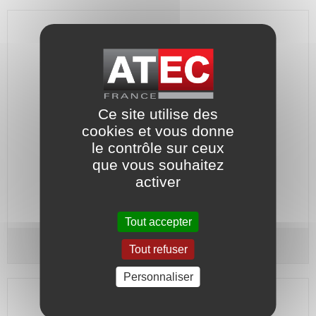
Ce site utilise des
cookies et vous donne
le contrôle sur ceux
que vous souhaitez
Grain fixe : Céramique - Joint : Nitrile.
activer
Code article :
567183
Prix : 6,50 €
HT
Tout accepter
Grain fixe - Type G60/D - Arbre Ø 16
Ce-Ni
Tout refuser
Personnaliser