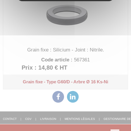
Grain fixe : Silicium - Joint : Nitrile.
Code article :
567361
Prix : 14,80 €
HT
Grain fixe - Type G60/D - Arbre Ø 16
Ks-Ni
CONTACT
|
CGV
|
LIVRAISON
|
MENTIONS LÉGALES
|
GESTIONNAIRE DE