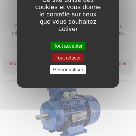
cookies et vous donne
le contrôle sur ceux
que vous souhaitez
Moteur électrique triphasé, carcasse aluminium,
activer
utilisé pour tout type d'entrainement de machines.
Code article :
136269
Tout accepter
Prix : 816,50 €
HT
Tout refuser
Moteur électrique triphasé 230/400 V
1500 tr/min - Taille
100 - B14 - 3 kW
Personnaliser