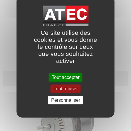
Ce site utilise des
cookies et vous donne
le contrôle sur ceux
que vous souhaitez
Code article :
111171
activer
Prix : 275,80 €
HT
Tout accepter
Moteur de broyeur monophasé 230 V
800 W
Tout refuser
Personnaliser