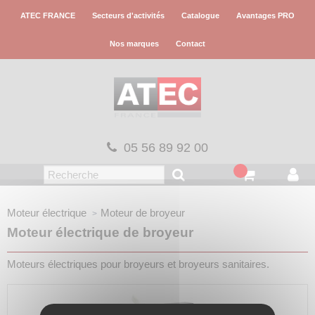
Panneau de gestion des cookies
ATEC FRANCE
Secteurs d'activités
Catalogue
Avantages PRO
Nos marques
Contact
05 56 89 92 00
Moteur électrique
Moteur de broyeur
Moteur électrique de broyeur
Moteurs électriques pour broyeurs et broyeurs sanitaires.