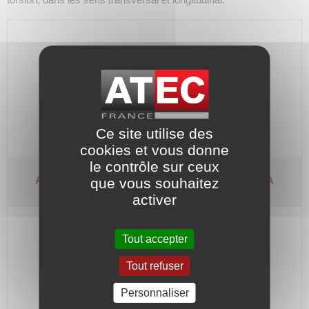
Ce site utilise des
cookies et vous donne
le contrôle sur ceux
Accouplement à ergot N-EUPEX
3 pièces - Type A
que vous souhaitez
activer
Tout accepter
Tout refuser
Personnaliser