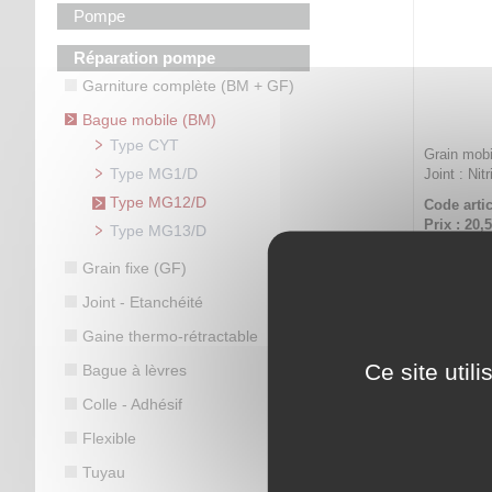
Pompe
Réparation pompe
Garniture complète (BM + GF)
Bague mobile (BM)
Type CYT
Grain mobi
Type MG1/D
Joint : Nit
Type MG12/D
Code artic
Prix : 20,
Type MG13/D
Bague m
Grain fixe (GF)
Joint - Etanchéité
Gaine thermo-rétractable
Ce site util
Bague à lèvres
Colle - Adhésif
Flexible
Tuyau