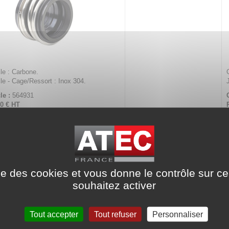
le : Carbone.
rile - Cage/Ressort : Inox 304.
le :
564931
50 €
HT
obile - Type MG12/D - Arbre Ø 16
Ca-Ni-I4
ise des cookies et vous donne le contrôle sur 
souhaitez activer
Tout accepter
Tout refuser
Personnaliser