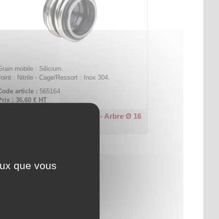
Grain mobile : Silicium.
Joint : Nitrile - Cage/Ressort : Inox 304.
Code article :
565164
Prix : 36,60 €
HT
Bague mobile - Type MG12/D - Arbre Ø 16
KS-Ni-I4
ceux que vous