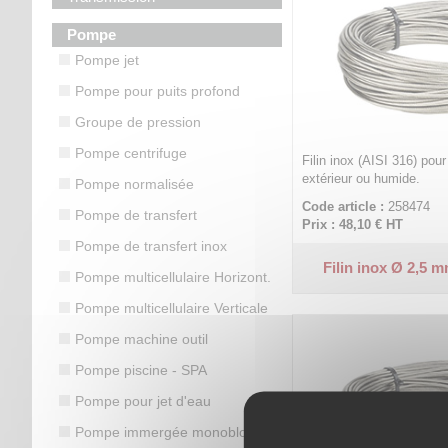
Pompe
Pompe jet
Pompe pour puits profond
Groupe de pression
Pompe centrifuge
Filin inox (AISI 316) pour
extérieur ou humide.
Pompe normalisée
Code article :
258474
Pompe de transfert
Prix : 48,10 €
HT
Pompe de transfert inox
Filin inox Ø 2,5 
Pompe multicellulaire Horizont.
Pompe multicellulaire Verticale
Pompe machine outil
Pompe piscine - SPA
Pompe pour jet d'eau
Pompe immergée monobloc