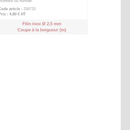
extérieur ou humide.
Code article :
258725
Prix : 4,80 €
HT
Filin inox Ø 2,5 mm
Coupe à la longueur (m)