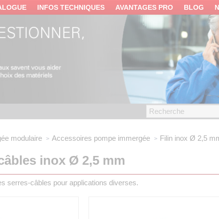
ALOGUE
INFOS TECHNIQUES
AVANTAGES PRO
BLOG
ée modulaire
Accessoires pompe immergée
Filin inox Ø 2,5 m
e-câbles inox Ø 2,5 mm
s serres-câbles pour applications diverses.