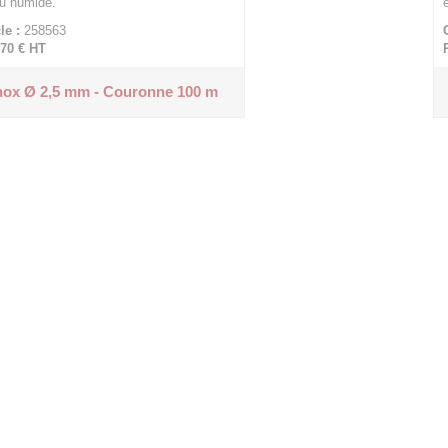
ou humide.
le :
258563
,70 €
HT
inox Ø 2,5 mm - Couronne 100 m