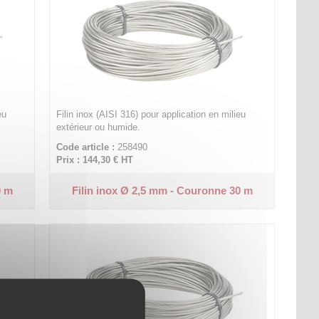
eu
Filin inox (AISI 316) pour application en milieu
extérieur ou humide.
Code article :
258490
Prix : 144,30 €
HT
0 m
Filin inox Ø 2,5 mm - Couronne 30 m