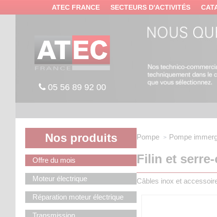
Panneau de gestion des cookies
ATEC FRANCE
SECTEURS D'ACTIVITÉS
CAT
05 56 89 92 00
Nos produits
Pompe
Pompe immerg
Filin et serr
Offre du mois
Moteur électrique
Câbles inox et accessoire
Réparation moteur électrique
Transmission