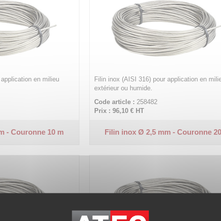
 application en milieu
Filin inox (AISI 316) pour application en mili
extérieur ou humide.
Code article :
258482
Prix : 96,10 €
HT
mm - Couronne 10 m
Filin inox Ø 2,5 mm - Couronne 2