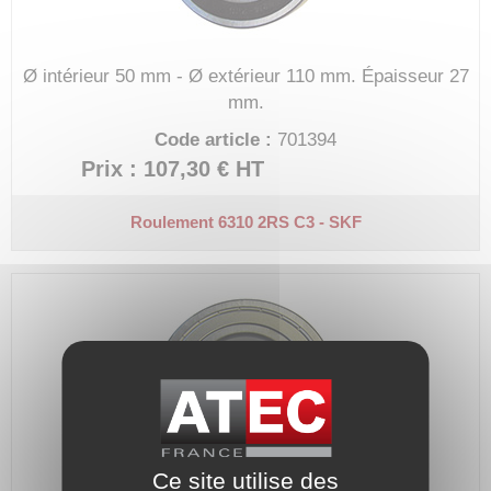
Ø intérieur 50 mm - Ø extérieur 110 mm.
Épaisseur 27
mm.
Code article :
701394
Prix : 107,30 €
HT
Roulement 6310 2RS C3 - SKF
Ce site utilise des