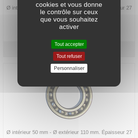
cookies et vous donne
Ø intérieur 50 mm - Ø extérieur 110 mm.
Épaisseur 27
le contrôle sur ceux
mm.
que vous souhaitez
Code article :
701396
activer
Prix : 99,50 €
HT
Tout accepter
Roulement 6310 ZZ C3 - SKF
Tout refuser
Personnaliser
Ø intérieur 50 mm - Ø extérieur 110 mm.
Épaisseur 27