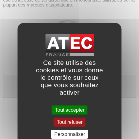
plupart des marques d'aspirateurs.
Ce site utilise des
cookies et vous donne
le contrôle sur ceux
que vous souhaitez
Moteur d'aspirateur mono 230V
Type DIRECT
activer
Tout accepter
Tout refuser
Personnaliser