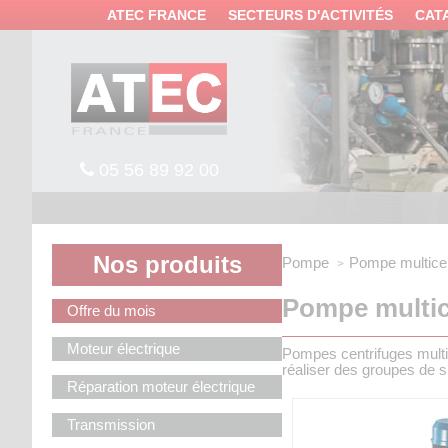
Panneau de gestion des cookies
ATEC FRANCE
SECTEURS D'ACTIVITÉS
CAT
05 56 89 92 00
Nos produits
Pompe
Pompe multicell
Pompe multice
Offre du mois
Moteur électrique
Pompes centrifuges multi
réaliser des groupes de sur
Réparation moteur électrique
Transmission