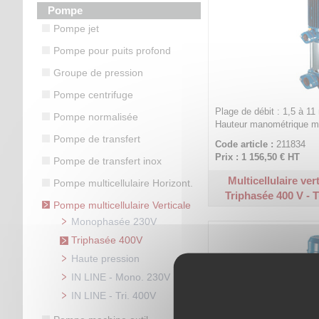
Pompe
Pompe jet
Pompe pour puits profond
Groupe de pression
Pompe centrifuge
Plage de débit : 1,5 à 11
Pompe normalisée
Hauteur manométrique ma
Pompe de transfert
Code article :
211834
Prix : 1 156,50 €
HT
Pompe de transfert inox
Multicellulaire ver
Pompe multicellulaire Horizont.
Triphasée 400 V - T
Pompe multicellulaire Verticale
Monophasée 230V
Triphasée 400V
Haute pression
IN LINE - Mono. 230V
IN LINE - Tri. 400V