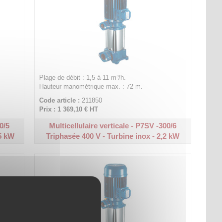
Plage de débit : 1,5 à 11 m³/h.
Hauteur manométrique max. : 72 m.
Code article :
211850
Prix : 1 369,10 €
HT
0/5
Multicellulaire verticale - P7SV -300/6
85 kW
Triphasée 400 V - Turbine inox - 2,2 kW