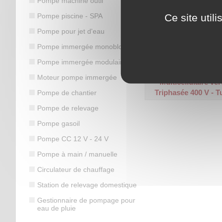
Pompe machine outil
Ce site util
Pompe piscine - SPA
Pompe pour jet d'eau
Plage de débit : 1,5 à 11
Hauteur manométrique ma
Pompe immergée monobloc
Code article :
211869
Pompe immergée modulaire
Prix : 1 908,50 €
HT
Moteur pompe immergée
Multicellulaire ver
Triphasée 400 V - T
Pompe de chantier
Pompe de relevage
Pompe gasoil
Pompe CC 12 V - 24 V
Pompe à main / manuelle
Circulateur de chauffage
Station de relevage domestique
Gestionnaire de pompage pour
eau de pluie