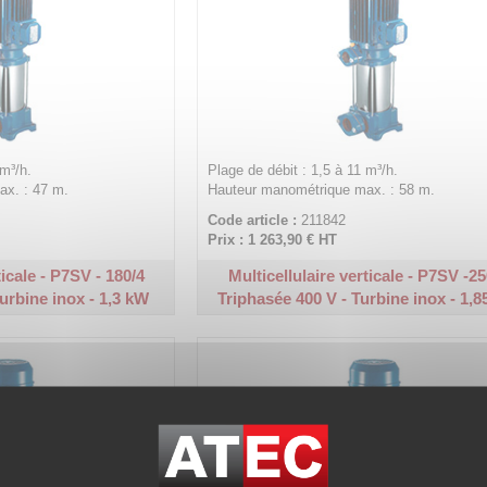
 m³/h.
Plage de débit : 1,5 à 11 m³/h.
x. : 47 m.
Hauteur manométrique max. : 58 m.
Code article :
211842
Prix : 1 263,90 €
HT
ticale - P7SV - 180/4
Multicellulaire verticale - P7SV -25
urbine inox - 1,3 kW
Triphasée 400 V - Turbine inox - 1,