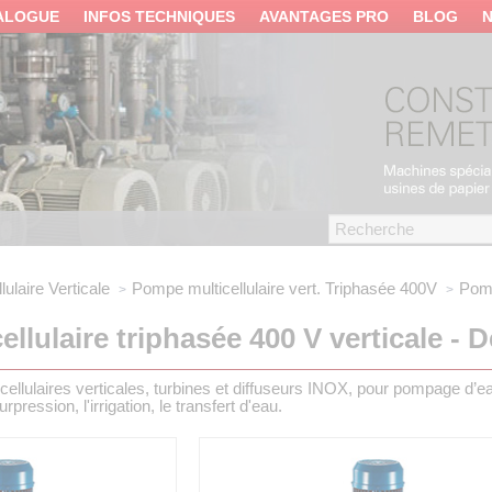
ALOGUE
INFOS TECHNIQUES
AVANTAGES PRO
BLOG
ulaire Verticale
Pompe multicellulaire vert.
Triphasée 400V
Pomp
llulaire triphasée 400 V verticale - D
cellulaires verticales, turbines et diffuseurs INOX, pour pompage d’
pression, l'irrigation, le transfert d'eau.