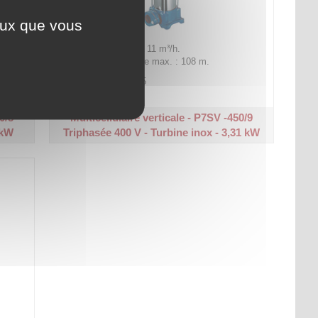
ceux que vous
Plage de débit : 1,5 à 11 m³/h.
Hauteur manométrique max. : 108 m.
Code article :
211885
Prix : 2 461,30 €
HT
0/8
Multicellulaire verticale - P7SV -450/9
 kW
Triphasée 400 V - Turbine inox - 3,31 kW