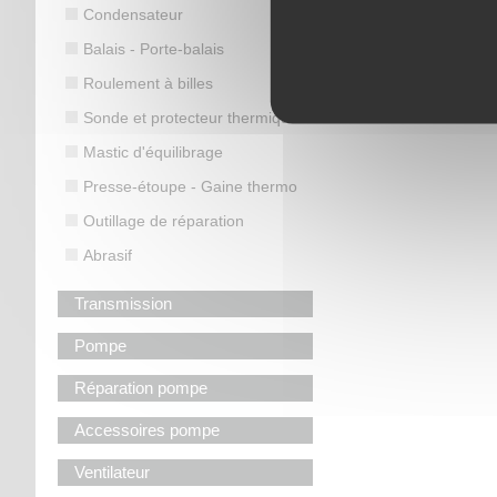
Condensateur
Balais - Porte-balais
Roulement à billes
Sonde et protecteur thermique
Mastic d'équilibrage
Presse-étoupe - Gaine thermo
Outillage de réparation
Abrasif
Transmission
Pompe
Réparation pompe
Accessoires pompe
Ventilateur