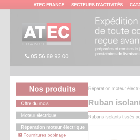
Panneau de gestion des cookies
ATEC FRANCE
SECTEURS D'ACTIVITÉS
CAT
05 56 89 92 00
Nos produits
Réparation moteur électr
Ruban isolant
Offre du mois
Moteur électrique
Rubans isolants tissés ad
Réparation moteur électrique
Fournitures bobinage