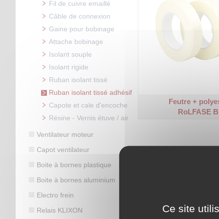
Fil de cuivre emaillé
Câble de connexion
Gaine pour bobinage
Attache bobinage
Isolant souple
Isolant rigide
Ruban isolant tissé
Ruban isolant tissé adhésif
Feutre + polye
Capote et cale d'encoche
RoLFASE B 
Résine - Vernis étuve / air
Ventilateur moteur
Capot ventilateur
Boite à bornes plastique
Boite à bornes aluminium
Electro frein
Ce site util
Relais KLIXON