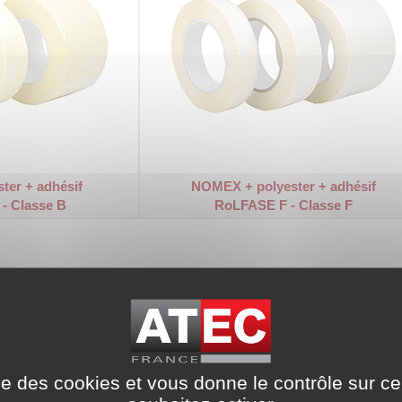
ster + adhésif
NOMEX + polyester + adhésif
- Classe B
RoLFASE F - Classe F
ise des cookies et vous donne le contrôle sur 