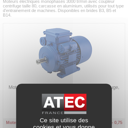
Moteurs électriques monophasés 3000 tr/min avec coupleur
centrifuge taille 80, carcasse en aluminium, utilisés pour tout type
d'entrainement de machines. Disponibles en brides B3, B5 et
B14.
Moteur électrique monophasé à coupleur centrifuge,
utilisé pour tout type d'entrainement.
Code article :
107573
Prix : 0,00 €
HT
Ce site utilise des
Moteur monophasé - MDC - 3000 tr/min
Taille 80 - B3 - 0,75
cookies et vous donne