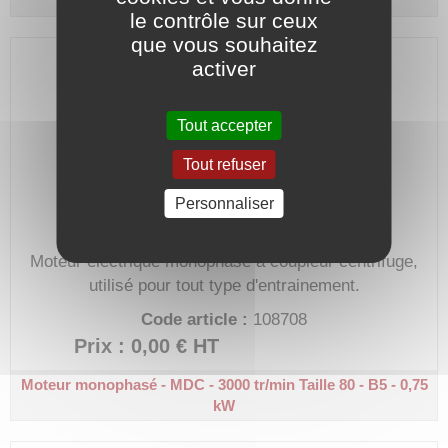
kW
le contrôle sur ceux
que vous souhaitez
activer
Tout accepter
Tout refuser
Personnaliser
Moteur électrique monophasé à coupleur centrifuge,
utilisé pour tout type d'entrainement.
Code article :
108708
Prix : 0,00 €
HT
Moteur monophasé - MDC - 3000 tr/min
Taille 80 - B5 - 0,75
kW