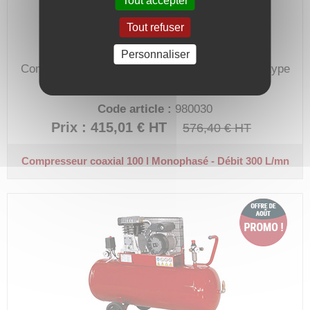
Tout accepter
Tout refuser
Personnaliser
Compresseur électrique compact, pour travaux type
gonflage, nettoyage, clouage ou peinture.
Code article :
980030
Prix : 415,01 €
HT
576,40 €
HT
Compresseur coaxial 100 l
Monophasé - Débit 300 L/mn