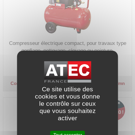
Compresseur électrique compact, pour travaux type
gonflage, nettoyage, clouage ou peinture.
Code article :
980029
Prix : 189,43 €
HT
263,10 €
HT
Se connecter
Compresseur coaxial 50 l
Monophasé - Débit 240 L/mn
Ce site utilise des
cookies et vous donne
le contrôle sur ceux
que vous souhaitez
activer