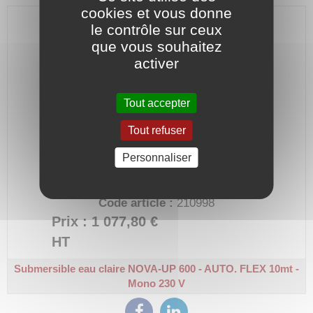
cookies et vous donne
le contrôle sur ceux
que vous souhaitez
activer
Tout accepter
Tout refuser
Personnaliser
Plage de débit max : de 1 à 13 m3-h
Hauteur
manométrique max : jusqu’à 9,8 m
Code article :
210998
Prix : 1 077,80 €
HT
Submersible eau claire NOVA-UP 600 - AUTO. FLEX 10mt -
Mono 230 V