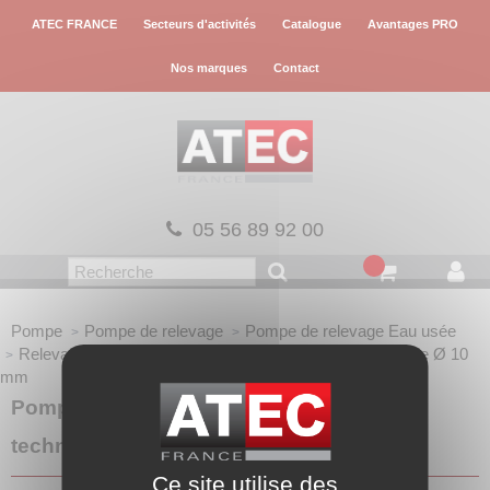
Panneau de gestion des cookies
ATEC FRANCE
Secteurs d'activités
Catalogue
Avantages PRO
Nos marques
Contact
05 56 89 92 00
Pompe
Pompe de relevage
Pompe de relevage
Eau usée
Relevage eaux usées - Corps technopolymère - Passage Ø 10
mm
Pompe de relevage eaux usées - Corps
technopolymère - Passage Ø 10 mm
Ce site utilise des