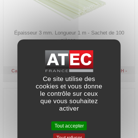
Épaisseur 3 mm.
Longueur 1 m - Sachet de 100
pièces.
Code article :
608165
Prix : 139,20 €
HT
Cale d'encoche demi ronde - Fibre de verre
Classe H -
Largeur 6 mm
Ce site utilise des
cookies et vous donne
le contrôle sur ceux
que vous souhaitez
activer
Tout accepter
Tout refuser