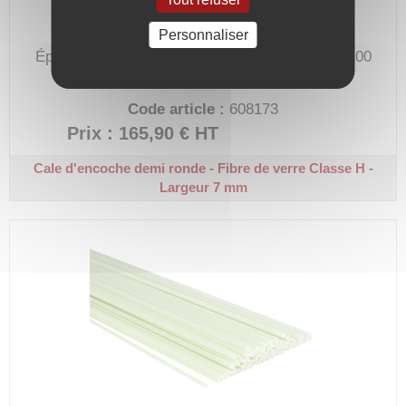
Personnaliser
Épaisseur 3,5 mm.
Longueur 1 m - Sachet de 100
pièces.
Code article :
608173
Prix : 165,90 €
HT
Cale d'encoche demi ronde - Fibre de verre
Classe H -
Largeur 7 mm