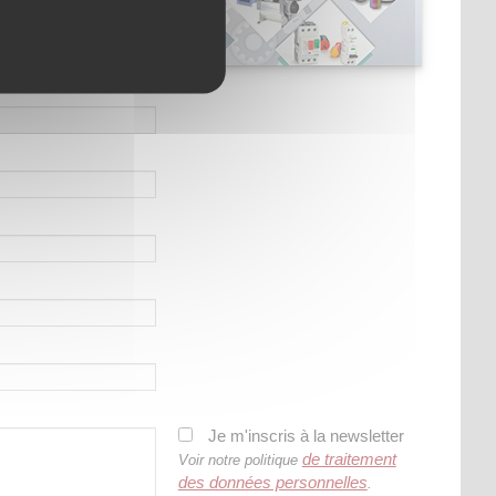
Je m'inscris à la newsletter
de traitement
Voir notre politique
des données personnelles
.