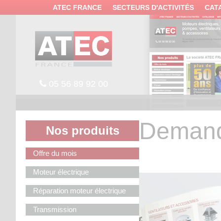
Panneau de gestion des cookies
ATEC FRANCE
SECTEURS D'ACTIVITÉS
CAT
05 56 89 92 00
Demand
Nos produits
Offre du mois
Moteur électrique
Réparation moteur électrique
Transmission