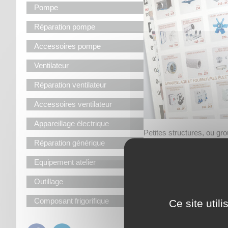
Pompe
Réparation pompe
Accessoires pompe
Ventilateur
Réparation ventilateur
Accessoires ventilateur
Appareillage électrique
Petites structures, ou gr
Réparation générique
services de maintenance, 
êtes nos clients sur l’en
Equipement atelier
et export.
Que vous soyez professio
Outillage
pompage ou de forage, de v
machines spéciales, ateli
Composant frigorifique
Ce site util
distributeurs de fourniture
bricolage, ou ateliers sp