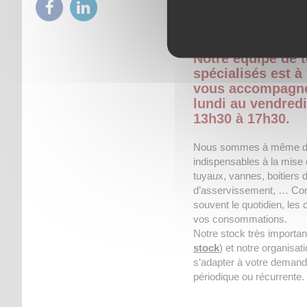
dans notre catalogue mis 
électromécaniques ainsi 
d’installation.
Notre équipe de
spécialisés est à
vous accompagne
lundi au vendredi
13h30 à 17h30.
Nous sommes à même de v
indispensables à la mise
tuyaux, vannes, boitiers d
d’asservissement, … Conce
souvent le quotidien, les
vos consommations.
Notre stock très importan
stock
) et notre organisat
s’adapter à votre demande,
périodique ou récurrente.