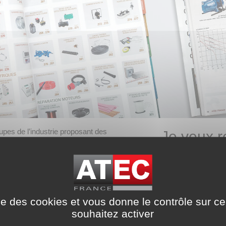
oupes de l’industrie proposant des
Je veux r
d’entretien et de réparation, vous
semble du territoire national, DOM TOM
catalogu
nnels installateurs de systèmes de
Email *
entilation industrielle, fabricants de
ers de réparation et de maintenance,
ise des cookies et vous donne le contrôle sur 
s industrielles, agricoles ou de
Prénom - Nom *
souhaitez activer
écialisés de bobinage, vous trouvez