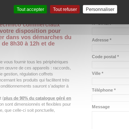
à jour tous les ans, les matériels
que les composants de réparation et
Société *
Tout accepter
Tout refuser
Personnaliser
N° SIREN *
 technico commerciaux
 votre disposition pour
r dans vos démarches du
Adresse *
 de 8h30 à 12h et de
Code postal *
ous fournir tous les périphériques
 en œuvre de ces appareils : raccords,
Ville *
e gestion, régulation coffrets
rnant les produits qui facilitent très
 conditionnements sauront s’adapter à
Téléphone *
t (
plus de 90% du catalogue géré en
ion sont dimensionnés et flexibles pour
Message
 que celle-ci soit ponctuelle,