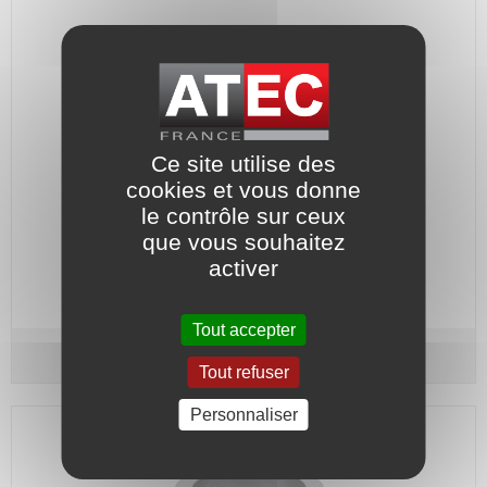
Ce site utilise des
cookies et vous donne
le contrôle sur ceux
Grain fixe : Céramique - Joint : Nitrile.
que vous souhaitez
activer
Code article :
566616
Prix : 65,00 €
HT
Tout accepter
Grain fixe - Type G9 - Arbre Ø 35
Ce-Ni
Tout refuser
Personnaliser