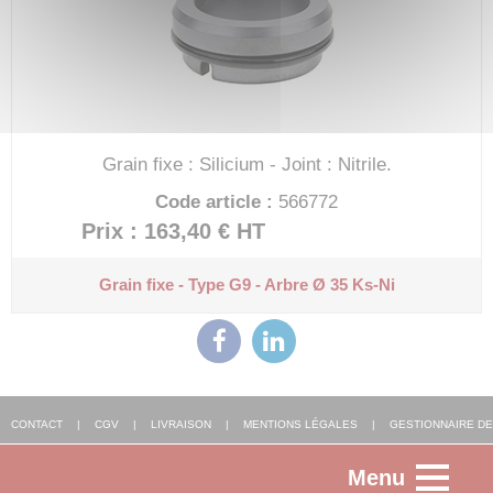
Grain fixe : Silicium - Joint : Nitrile.
Code article :
566772
Prix : 163,40 €
HT
Grain fixe - Type G9 - Arbre Ø 35
Ks-Ni
CONTACT
|
CGV
|
LIVRAISON
|
MENTIONS LÉGALES
|
GESTIONNAIRE DE
Menu
COOKIES
|
AGENCE WEB ALSACE
: FGP SOLUTIONS