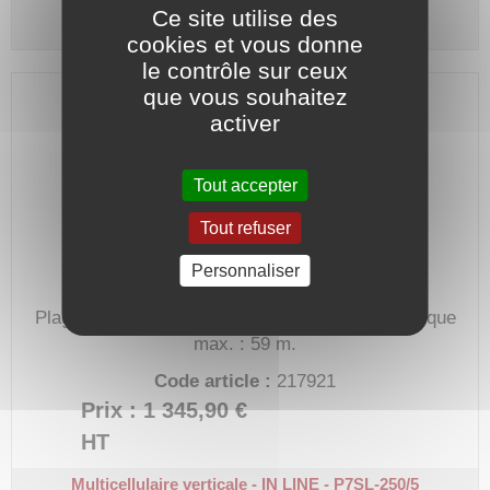
Multicellulaire verticale - IN LINE - P7SL-180/4
Ce site utilise des
Monophasée 230 V - Turbine inox - 1,3 kW
cookies et vous donne
le contrôle sur ceux
que vous souhaitez
activer
Tout accepter
Tout refuser
Personnaliser
Plage de débit : 1 à 11 m³/h.
Hauteur manométrique
max. : 59 m.
Code article :
217921
Prix : 1 345,90 €
HT
Multicellulaire verticale - IN LINE - P7SL-250/5