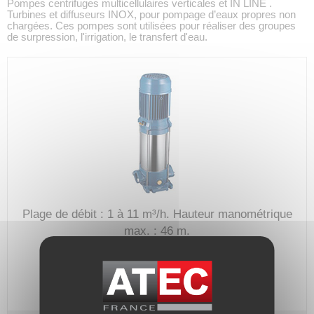
Pompes centrifuges multicellulaires verticales et IN LINE .
Turbines et diffuseurs INOX, pour pompage d’eaux propres non
chargées. Ces pompes sont utilisées pour réaliser des groupes
de surpression, l'irrigation, le transfert d'eau.
Plage de débit : 1 à 11 m³/h.
Hauteur manométrique
max. : 46 m.
Code article :
217913
Prix : 1 229,60 €
HT