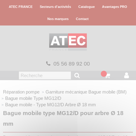
Panneau de gestion des cookies
ATEC FRANCE
Secteurs d'activités
Catalogue
Avantages PRO
Nos marques
Contact
05 56 89 92 00
Réparation pompe
Garniture mécanique
Bague mobile (BM)
Bague mobile
Type MG12/D
Bague mobile - Type MG12/D
Arbre Ø 18 mm
Bague mobile type MG12/D pour arbre Ø 18
mm