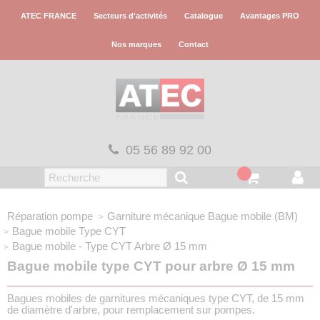
Panneau de gestion des cookies
ATEC FRANCE
Secteurs d'activités
Catalogue
Avantages PRO
Nos marques
Contact
05 56 89 92 00
Réparation pompe
Garniture mécanique
Bague mobile (BM)
Bague mobile
Type CYT
Bague mobile - Type CYT
Arbre Ø 15 mm
Bague mobile type CYT pour arbre Ø 15 mm
Bagues mobiles de garnitures mécaniques type CYT, de 15 mm
de diamètre d'arbre, pour remplacement sur pompes.