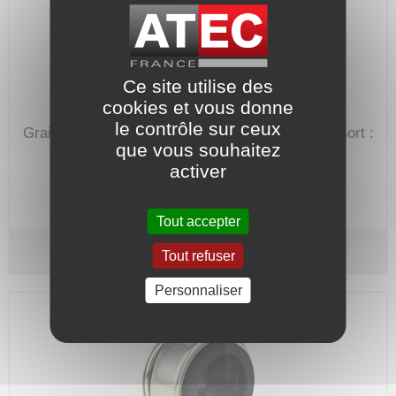
Ce site utilise des
cookies et vous donne
le contrôle sur ceux
Grain mobile : Silicium.
Joint : Viton - Cage/Ressort :
que vous souhaitez
Inox 304.
activer
Code article :
560332
Prix : 52,20 €
HT
Tout accepter
Bague mobile - Type CYT - Arbre Ø 15X
KS-Vi-I4
Tout refuser
Personnaliser