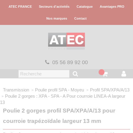
Panneau de gestion des cookies
ATEC FRANCE
Secteurs d'activités
Catalogue
Avantages PRO
Nos marques
Contact
05 56 89 92 00
Transmission
Poulie profil SPA - Moyeu
Profil SPA/XPA/A/13
Poulie 2 gorges : XPA - SPA - A
Pour courroie LINEA-A largeur
13
Poulie 2 gorges profil SPA/XPA/A/13 pour
courroie trapézoïdale largeur 13 mm