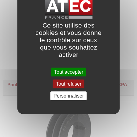
Ce site utilise des
cookies et vous donne
le contrôle sur ceux
que vous souhaitez
activer
Poulie à monter avec moyeu n° type 1610.
Code article :
160717
Prix : 58,60 €
HT
Tout accepter
Tout refuser
Poulie 2 gorges - Ø primitif 112
Pour courroie SPA - XPA -
A - 13 mm
Personnaliser