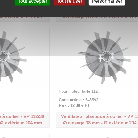
Tout accepter
Tout refuser
Personnaliser
 à collier - VP 100/24
Ventilateur plastique à collier - VP 1
 Ø extérieur 177 mm
Ø alésage 28 mm - Ø extérieur 17
Pour moteur taille 112.
Code article :
545592
Prix : 12,30 €
HT
 à collier - VP 112/30
Ventilateur plastique à collier - VP 1
 Ø extérieur 204 mm
Ø alésage 38 mm - Ø extérieur 20