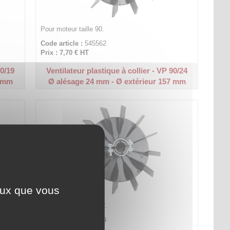
Pour moteur taille 90.
Code article :
545562
Prix : 7,70 €
HT
90/19
Ventilateur plastique à collier - VP 90/24
7 mm
Ø alésage 24 mm - Ø extérieur 157 mm
ceux que vous
Pour moteur taille 112.
Code article :
545589
Prix : 12,80 €
HT