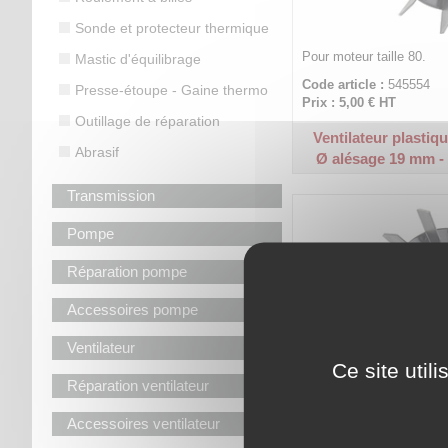
Sonde et protecteur thermique
Pour moteur taille 80.
Mastic d'équilibrage
Code article :
545554
Presse-étoupe - Gaine thermo
Prix : 5,00 €
HT
Outillage de réparation
Ventilateur plastiqu
Abrasif
Ø alésage 19 mm -
Transmission
Pompe
Réparation pompe
Accessoires pompe
Ventilateur
Ce site util
Réparation ventilateur
Pour moteur taille 100.
Accessoires ventilateur
Code article :
545568
Prix : 11,20 €
HT