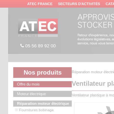
Panneau de gestion des cookies
ATEC FRANCE
SECTEURS D'ACTIVITÉS
CAT
05 56 89 92 00
Nos produits
Réparation moteur électr
Ventilateur pl
Offre du mois
Moteur électrique
Ventilateur plastique à mo
Réparation moteur électrique
Fournitures bobinage