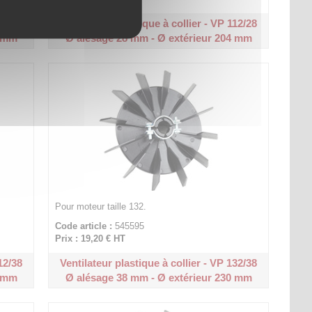
00/28
Ventilateur plastique à collier - VP 112/28
7 mm
Ø alésage 28 mm - Ø extérieur 204 mm
Pour moteur taille 132.
Code article :
545595
Prix : 19,20 €
HT
12/38
Ventilateur plastique à collier - VP 132/38
4 mm
Ø alésage 38 mm - Ø extérieur 230 mm