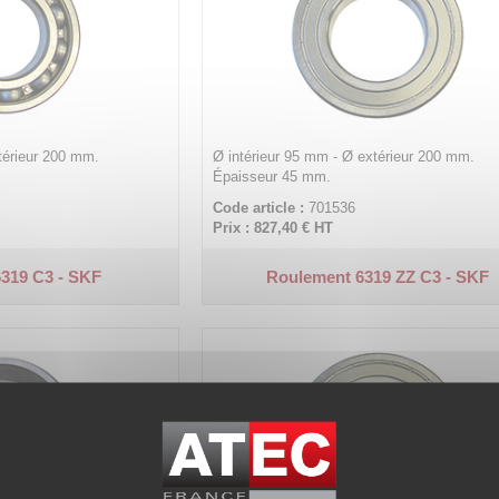
térieur 200 mm.
Ø intérieur 95 mm - Ø extérieur 200 mm.
Épaisseur 45 mm.
Code article :
701536
Prix : 827,40 €
HT
319 C3 - SKF
Roulement 6319 ZZ C3 - SKF