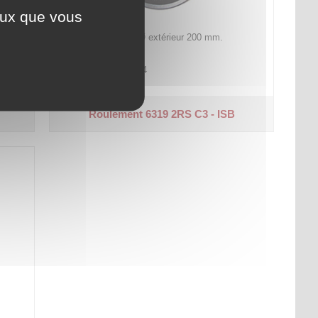
ceux que vous
Ø intérieur 95 mm - Ø extérieur 200 mm.
Épaisseur 45 mm.
Code article :
701544
Prix : 745,20 €
HT
Roulement 6319 2RS C3 - ISB