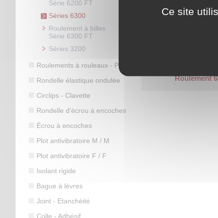
Série 6200 FT
Ce site util
Séries 6300
Ø intérieur 95 mm - Ø ex
Roulement à billes
Épaisseur 45 mm.
Série 6300 FT
Code article :
701540
Séries 3200
Prix : 688,80 €
HT
Roulements à rouleaux - Palier
Roulement 6
Rondelle élastique ondulée
Circlips - Clavette
Rondelle d'écrou à encoches
Écrou à encoches
Plot antivibratoire M / M
Plot antivibratoire F / F
Isolant rigide
Bague à lèvres
Joint - Etanchéité
Colle - Adhésif