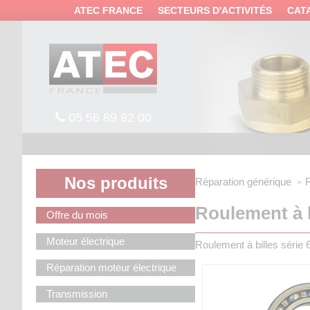
Panneau de gestion des cookies
ATEC FRANCE
SECTEURS D'ACTIVITÉS
CAT
05 56 89 92 00
Nos produits
Réparation générique
R
Roulement à b
Offre du mois
Moteur électrique
Roulement à billes série 6
Réparation moteur électrique
Transmission