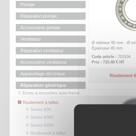
Pompe
Réparation pompe
Accessoires pompe
Ventilateur
Ø intérieur 95 mm - Ø ex
Épaisseur 45 mm.
Réparation ventilateur
Code article :
701534
Accessoires ventilateur
Prix : 715,40 €
HT
Appareillage électrique
Roulement 6
Réparation générique
Ecrou à encoches auto-freiné
Roulement à billes
Séries 600
Séries 6000
Séries 6200
Roulement à billes