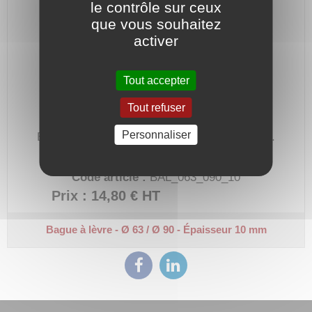
le contrôle sur ceux
que vous souhaitez
activer
Tout accepter
Tout refuser
Personnaliser
Bague à lèvre en Nitrile (NBR) à simple lèvre.
Diamètre intérieur 63 mm, extérieur 90 mm.
Code article :
BAL_063_090_10
Prix : 14,80 €
HT
Bague à lèvre - Ø 63 / Ø 90 - Épaisseur 10 mm