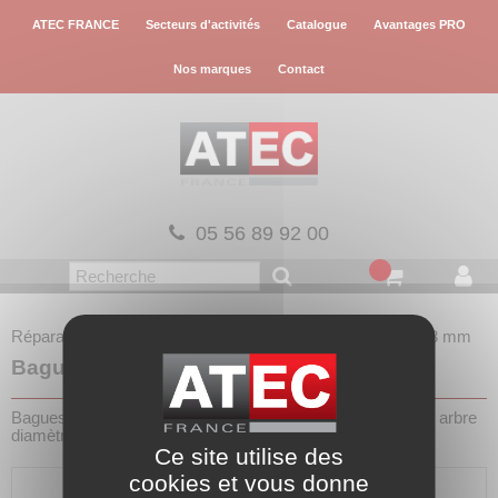
Panneau de gestion des cookies
ATEC FRANCE
Secteurs d'activités
Catalogue
Avantages PRO
Nos marques
Contact
05 56 89 92 00
Réparation pompe
Bague à lèvres
Bague à lèvre Ø 63 mm
Bague à lèvre Ø 63 mm
Bagues à simple lèvre en Nitrile (NBR) pour étanchéité sur arbre
diamètre 63 mm.
Ce site utilise des
cookies et vous donne