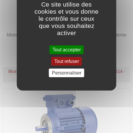
Ce site utilise des
cookies et vous donne
le contrôle sur ceux
que vous souhaitez
activer
Moteur 230/400V, hors-normes avec bride équivalente
à un moteur de hauteur d'axe 80.
Tout accepter
Code article :
100285
Prix : 845,70 €
HT
Tout refuser
Moteur électrique triphasé 1500 tr/min
Arbre Ø 14 - B14 -
Personnaliser
0,75 kW - (80)