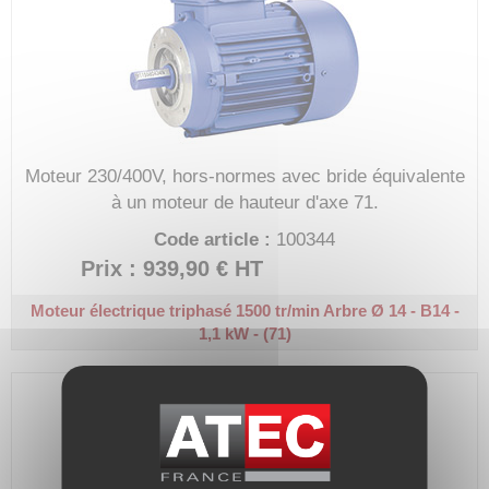
Moteur 230/400V, hors-normes avec bride équivalente
à un moteur de hauteur d'axe 71.
Code article :
100344
Prix : 939,90 €
HT
Moteur électrique triphasé 1500 tr/min
Arbre Ø 14 - B14 -
1,1 kW - (71)