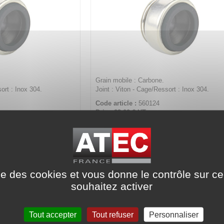
Grain mobile : Carbone.
sort : Inox 304.
Joint : Viton - Cage/Ressort : Inox 304.
Code article :
560124
Prix : 23,00 €
HT
pe CYT - Arbre Ø 18
Bague mobile - Type CYT - Arbre 
Ni-I4
Ca-Vi-I4
ise des cookies et vous donne le contrôle sur 
souhaitez activer
Tout accepter
Tout refuser
Personnaliser