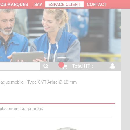
NOS MARQUES
SAV
ESPACE CLIENT
CONTACT
Total HT :
ague mobile - Type CYT
Arbre Ø 18 mm
mplacement sur pompes.