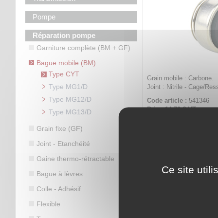
Pompe
Réparation pompe
Garniture complète (BM + GF)
Bague mobile (BM)
Type CYT
Grain mobile : Carbone.
Type MG1/D
Joint : Nitrile - Cage/Res
Type MG12/D
Code article :
541346
Prix : 14,70 €
HT
Type MG13/D
Bague mobile - Ty
Grain fixe (GF)
Ca-
Joint - Etanchéité
Gaine thermo-rétractable
Ce site util
Bague à lèvres
Colle - Adhésif
Flexible