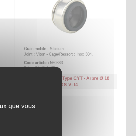
Grain mobile : Silicium.
Joint : Viton - Cage/Ressort : Inox 304.
Code article :
560383
Prix : 74,40 €
HT
Ø 18
Bague mobile - Type CYT - Arbre Ø 18
KS-Vi-I4
ceux que vous