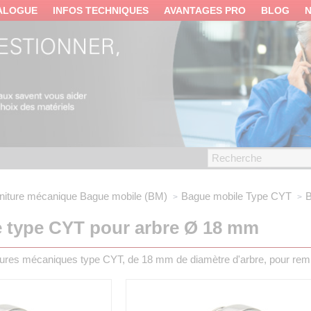
ALOGUE
INFOS TECHNIQUES
AVANTAGES PRO
BLOG
niture mécanique
Bague mobile (BM)
Bague mobile
Type CYT
B
 type CYT pour arbre Ø 18 mm
tures mécaniques type CYT, de 18 mm de diamètre d'arbre, pour re