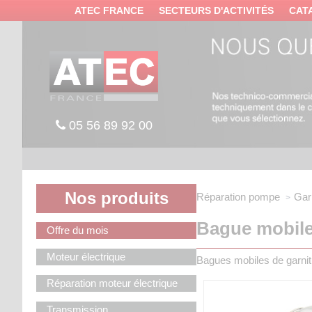
Panneau de gestion des cookies
ATEC FRANCE
SECTEURS D'ACTIVITÉS
CAT
05 56 89 92 00
Nos produits
Réparation pompe
Gar
Bague mobile
Offre du mois
Moteur électrique
Bagues mobiles de garni
Réparation moteur électrique
Transmission