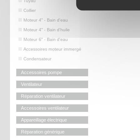
Tuyau
Collier
Moteur 4" - Bain d'eau
Moteur 4" - Bain d'huile
Moteur 6" - Bain d'eau
Accessoires moteur immergé
Condensateur
Accessoires pompe
Ventilateur
Réparation ventilateur
Accessoires ventilateur
Appareillage électrique
Réparation générique