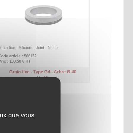
Grain fixe : Silicium - Joint : Nitrile.
Code article :
566152
Prix : 133,50 €
HT
Grain fixe - Type G4 - Arbre Ø 40
Ks-Ni
ceux que vous