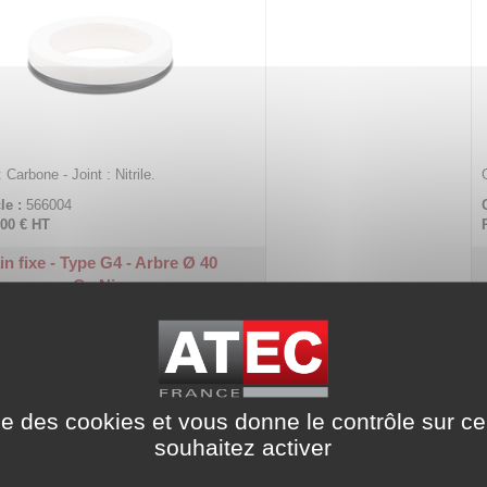
: Carbone - Joint : Nitrile.
le :
566004
,00 €
HT
in fixe - Type G4 - Arbre Ø 40
Ca-Ni
ise des cookies et vous donne le contrôle sur 
souhaitez activer