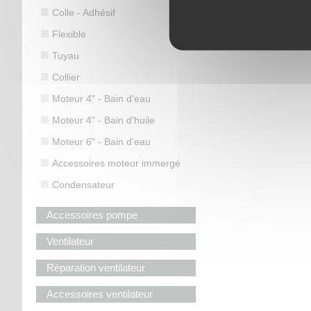
Colle - Adhésif
Flexible
Tuyau
Collier
Moteur 4" - Bain d'eau
Moteur 4" - Bain d'huile
Moteur 6" - Bain d'eau
Accessoires moteur immergé
Condensateur
Accessoires pompe
Ventilateur
Réparation ventilateur
Accessoires ventilateur