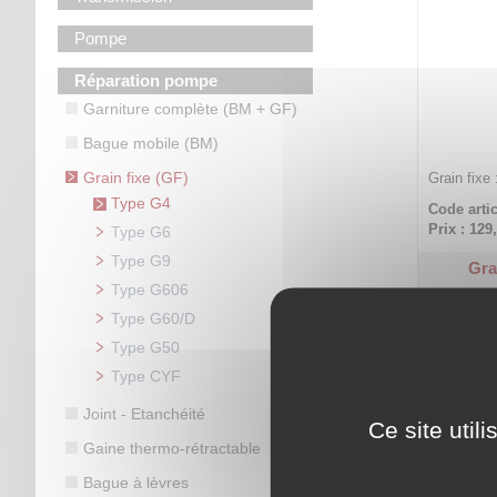
Pompe
Réparation pompe
Garniture complète (BM + GF)
Bague mobile (BM)
Grain fixe (GF)
Grain fixe 
Type G4
Code artic
Prix : 129
Type G6
Type G9
Gra
Type G606
Type G60/D
Type G50
Type CYF
Joint - Etanchéité
Ce site util
Gaine thermo-rétractable
Bague à lèvres