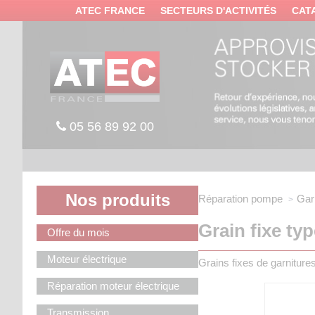
Panneau de gestion des cookies
ATEC FRANCE
SECTEURS D'ACTIVITÉS
CAT
05 56 89 92 00
Nos produits
Réparation pompe
Gar
Grain fixe ty
Offre du mois
Moteur électrique
Grains fixes de garnitu
Réparation moteur électrique
Transmission