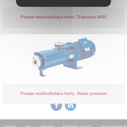
Pompe multicellulaire horiz.
Triphasée 400V
Pompe multicellulaire horiz.
Haute pression
CONTACT
|
CGV
|
LIVRAISON
|
MENTIONS LÉGALES
|
GESTIONNAIRE DE