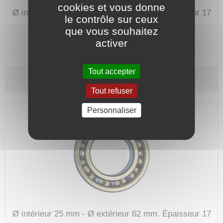
cookies et vous donne
Ø intérieur 25 mm - Ø extérieur 62 mm.
Épaisseur 17
le contrôle sur ceux
mm.
que vous souhaitez
Code article :
701300
activer
Prix : 26,60 €
HT
Tout accepter
Roulement 6305 ZZ C3 - SKF
Tout refuser
Personnaliser
Ø intérieur 25 mm - Ø extérieur 62 mm.
Épaisseur 17