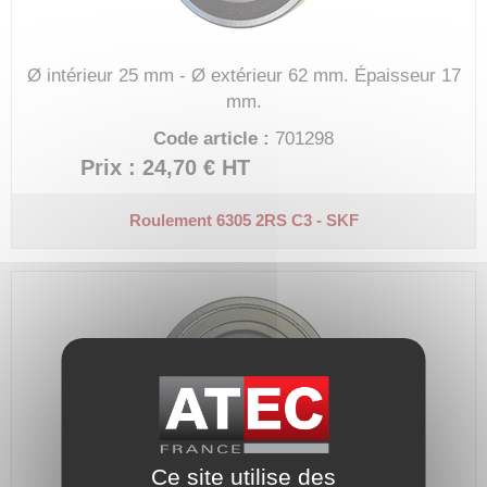
Ø intérieur 25 mm - Ø extérieur 62 mm.
Épaisseur 17
mm.
Code article :
701298
Prix : 24,70 €
HT
Roulement 6305 2RS C3 - SKF
Ce site utilise des