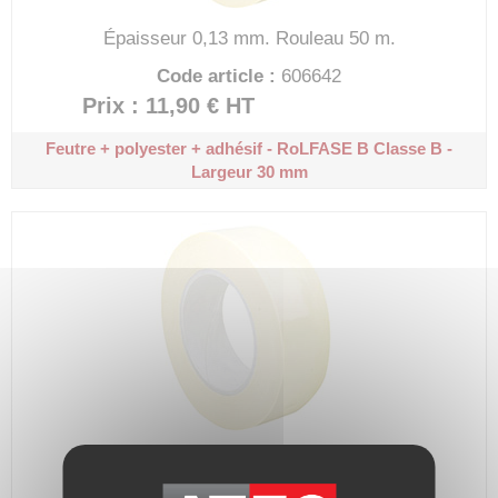
Épaisseur 0,13 mm.
Rouleau 50 m.
Code article :
606642
Prix : 11,90 €
HT
Feutre + polyester + adhésif - RoLFASE B
Classe B -
Largeur 30 mm
Épaisseur 0,13 mm.
Rouleau 50 m.