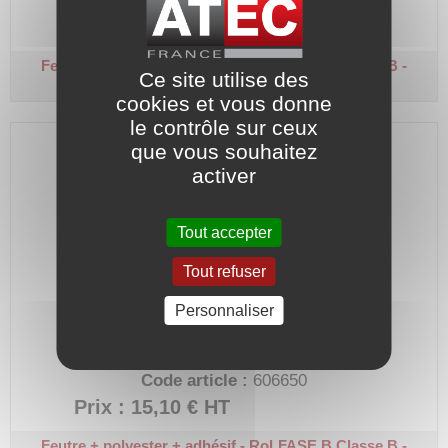
Code article :
606647
Prix : 13,50 €
HT
Feutre + polyester + adhésif - RoLFASE B
Classe B -
Ce site utilise des
Largeur 35 mm
cookies et vous donne
le contrôle sur ceux
que vous souhaitez
activer
Tout accepter
Tout refuser
Personnaliser
Épaisseur 0,13 mm.
Rouleau 50 m.
Code article :
606650
Prix : 15,10 €
HT
Feutre + polyester + adhésif - RoLFASE B
Classe B -