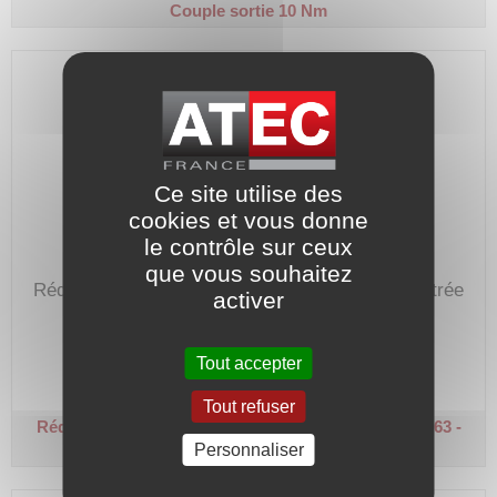
Couple sortie 10 Nm
Ce site utilise des
cookies et vous donne
le contrôle sur ceux
que vous souhaitez
Réducteur de vitesse de 10 avec bride B5 en entrée
activer
pour moteur hauteur d'axe de 63.
Code article :
138012
Tout accepter
Prix : 264,80 €
HT
Tout refuser
Réducteur roue et vis - Ø 11 / Ø 14 - R 10
B5 - Taille 63 -
Couple sortie 10 Nm
Personnaliser