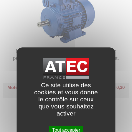
Moteur électrique monophasé à condensateur
permanent, utilisé pour tout type d'entrainement.
Code article :
107328
Prix : 319,30 €
HT
Ce site utilise des
Moteur monophasé - MM - 1500 tr/min
Taille 71 - B3 - 0,30
cookies et vous donne
kW
le contrôle sur ceux
que vous souhaitez
activer
Tout accepter