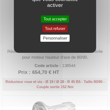
activer
Tout accepter
Tout refuser
Personnaliser
Réducteur de vitesse de 45 avec bride B5 en entrée
pour moteur hauteur d'axe de 80/90.
Code article :
138544
Prix : 654,70 €
HT
Réducteur roue et vis - Ø 19 / Ø 28 - R 45
B5 - Taille 80/90 -
Couple sortie 152 Nm