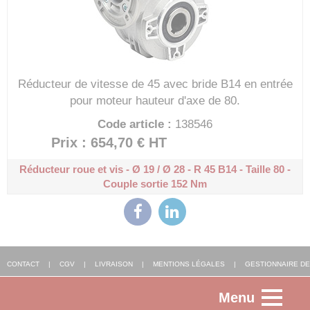
Réducteur de vitesse de 45 avec bride B14 en entrée
pour moteur hauteur d'axe de 80.
Code article :
138546
Prix : 654,70 €
HT
Réducteur roue et vis - Ø 19 / Ø 28 - R 45
B14 - Taille 80 -
Couple sortie 152 Nm
CONTACT
|
CGV
|
LIVRAISON
|
MENTIONS LÉGALES
|
GESTIONNAIRE DE
Menu
COOKIES
|
AGENCE WEB ALSACE
: FGP SOLUTIONS