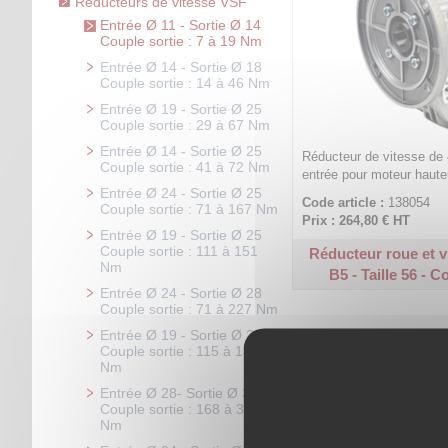
Réducteurs de vitesse VSF
Entrée Ø 11 - Sortie Ø 14
Couple sortie : 7 à 19 Nm
Entrée Ø 14 - Sortie Ø 18
Couple sortie : 14 à 46 Nm
Entrée Ø 19 - Sortie Ø 25
Couple sortie : 29 à 67 Nm
Entrée Ø 14 - Sortie Ø 25
Réducteur de vitesse de 
Couple sortie : 41 à 72 Nm
entrée pour moteur haute
Entrée Ø 24 - Sortie Ø 25
Code article :
138054
Couple sortie : 71 à 167 Nm
Prix : 264,80 €
HT
Entrée Ø 19 - Sortie Ø 25
Couple sortie : 111 à 151
Réducteur roue et vi
Nm
B5 - Taille 56 - 
Entrée Ø 24 - Sortie Ø 28
Couple sortie : 71 à 227 Nm
Entrée Ø 19 - Sortie Ø 28
Couple sortie : 115 à 152
Nm
Entrée Ø 28- Sortie Ø 35
Couple sortie : 168 à 315
Nm