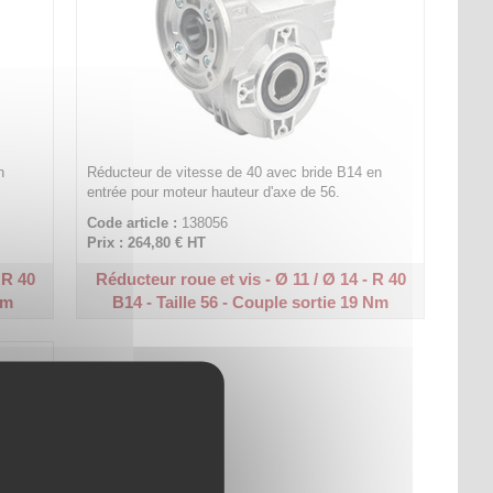
n
Réducteur de vitesse de 40 avec bride B14 en
entrée pour moteur hauteur d'axe de 56.
Code article :
138056
Prix : 264,80 €
HT
 R 40
Réducteur roue et vis - Ø 11 / Ø 14 - R 40
Nm
B14 - Taille 56 - Couple sortie 19 Nm