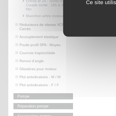
Entrée Ø 24 - Sortie Ø 35
Ce site util
Couple sortie : 191 à 327
Nm
Manchon arbre moteur
Réducteurs de vitesse VCFR
Carrés
Accouplement élastique
Poulie profil SPA - Moyeu
Courroie trapézoïdale
Renvoi d'angle
Glissières pour moteur
Plot antivibratoire - M / M
Plot antivibratoire - F / F
Pompe
Réparation pompe
Accessoires pompe