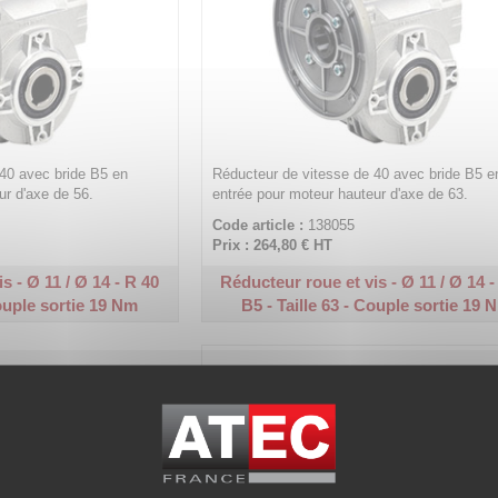
40 avec bride B5 en
Réducteur de vitesse de 40 avec bride B5 e
ur d'axe de 56.
entrée pour moteur hauteur d'axe de 63.
Code article :
138055
Prix : 264,80 €
HT
s - Ø 11 / Ø 14 - R 40
Réducteur roue et vis - Ø 11 / Ø 14 -
Couple sortie 19 Nm
B5 - Taille 63 - Couple sortie 19 