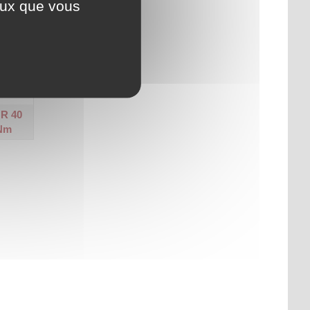
ceux que vous
en
 R 40
 Nm