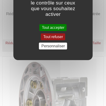
le contrôle sur ceux
que vous souhaitez
activer
Réducteur de vitesse de 30 avec bride B14 en entrée
pour moteur hauteur d'axe de 90.
Code article :
192659
Tout accepter
Prix : 743,00 €
HT
Tout refuser
Réducteur roue et vis carré - Ø 24 / Ø 35 - R 30
B14 - Taille
Personnaliser
90 - Couple sortie 315 Nm