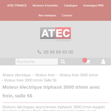
Panneau de gestion des cookies
ATEC FRANCE
Secteurs d'activités
Catalogue
Avantages PRO
Nos marques
Contact
05 56 89 92 00
Moteur électrique
Moteur frein
Moteur frein
3000 tr/min
Moteur frein 3000 tr/min
Taille 56
Moteur électrique triphasé 3000 tr/min avec
frein, taille 56
Moteurs électriques asynchrones triphasés 3000 tr/min équipés
d'un frein à disque (frein alimenté en courant continu ou en