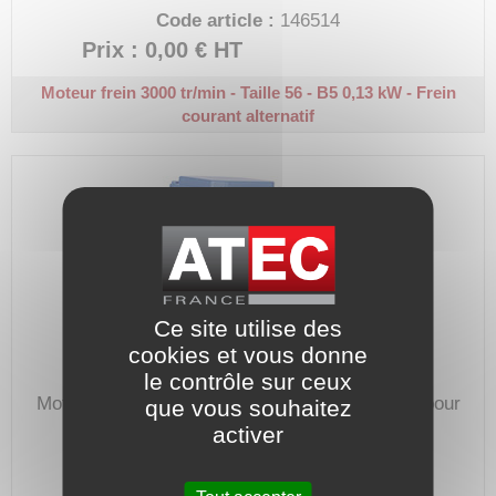
Code article :
146514
Prix : 0,00 €
HT
Moteur frein 3000 tr/min - Taille 56 - B5
0,13 kW - Frein
courant alternatif
Ce site utilise des
cookies et vous donne
le contrôle sur ceux
Moteur 230/400V, avec frein courant alternatif, pour
que vous souhaitez
tout type d'entrainement de machines.
activer
Code article :
146528