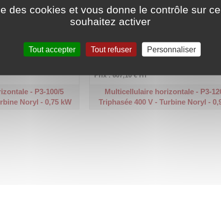
ise des cookies et vous donne le contrôle sur 
souhaitez activer
9 m³/h.
Plage de débit : 0,5 à 4,9 m³/h.
Tout accepter
Tout refuser
Personnaliser
x. : 56 m.
Hauteur manométrique max. : 67 m.
Code article :
210374
Prix : 607,10 €
HT
rizontale - P3-100/5
Multicellulaire horizontale - P3-12
rbine Noryl - 0,75 kW
Triphasée 400 V - Turbine Noryl - 0