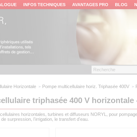
ALOGUE
INFOS TECHNIQUES
AVANTAGES PRO
BLOG
ulaire Horizontale
Pompe multicellulaire horiz.
Triphasée 400V
llulaire triphasée 400 V horizontale -
cellulaires horizontales, turbines et diffuseurs NORYL, pour pompag
e surpression, l'irrigation, le transfert d'eau.