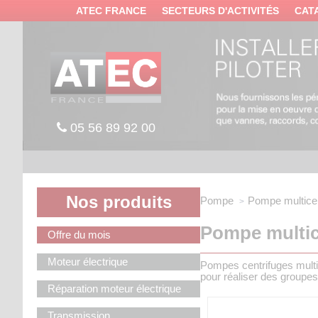
Panneau de gestion des cookies
ATEC FRANCE
SECTEURS D'ACTIVITÉS
CAT
05 56 89 92 00
Nos produits
Pompe
Pompe multicell
Pompe multice
Offre du mois
Moteur électrique
Pompes centrifuges multi
pour réaliser des groupes d
Réparation moteur électrique
Transmission