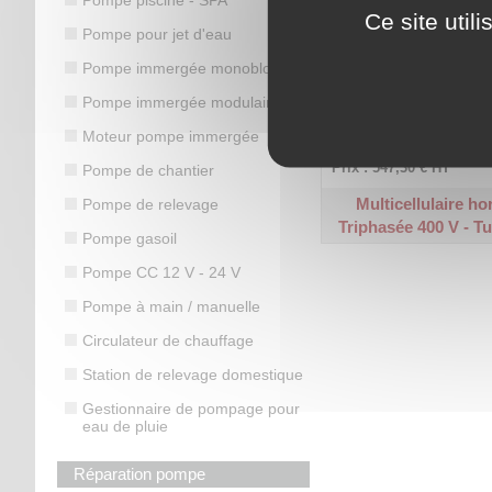
Ce site util
Pompe pour jet d'eau
Pompe immergée monobloc
Plage de débit : 0,5 à 4,
Pompe immergée modulaire
Hauteur manométrique ma
Moteur pompe immergée
Code article :
210366
Prix : 547,30 €
HT
Pompe de chantier
Multicellulaire ho
Pompe de relevage
Triphasée 400 V - Tu
Pompe gasoil
Pompe CC 12 V - 24 V
Pompe à main / manuelle
Circulateur de chauffage
Station de relevage domestique
Gestionnaire de pompage pour
eau de pluie
Réparation pompe