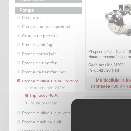
Pompe
Pompe jet
Pompe pour puits profond
Groupe de pression
Pompe centrifuge
Plage de débit : 0,5 à 4,
Pompe normalisée
Hauteur manométrique ma
Pompe de transfert
Code article :
210331
Prix : 415,20 €
HT
Pompe de transfert inox
Multicellulaire ho
Pompe multicellulaire Horizont.
Triphasée 400 V - Tu
Monophasée 230V
Triphasée 400V
Haute pression
Pompe multicellulaire Verticale
Pompe machine outil
Pompe piscine - SPA