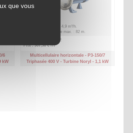
ceux que vous
Plage de débit : 0,5 à 4,9 m³/h.
Hauteur manométrique max. : 82 m.
Code article :
210382
Prix : 907,90 €
HT
0/6
Multicellulaire horizontale - P3-150/7
,9 kW
Triphasée 400 V - Turbine Noryl - 1,1 kW