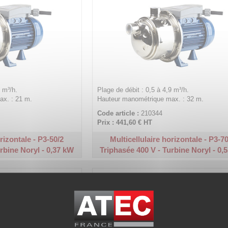
9 m³/h.
Plage de débit : 0,5 à 4,9 m³/h.
x. : 21 m.
Hauteur manométrique max. : 32 m.
Code article :
210344
Prix : 441,60 €
HT
rizontale - P3-50/2
Multicellulaire horizontale - P3-7
rbine Noryl - 0,37 kW
Triphasée 400 V - Turbine Noryl - 0,