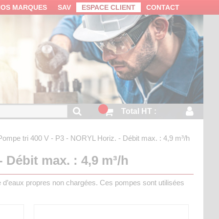
NOS MARQUES
SAV
ESPACE CLIENT
CONTACT
Total HT :
Pompe tri 400 V - P3 - NORYL
Horiz. - Débit max. : 4,9 m³/h
 Débit max. : 4,9 m³/h
e d’eaux propres non chargées. Ces pompes sont utilisées