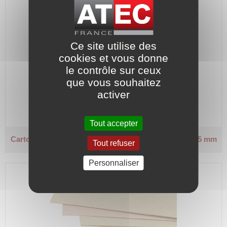
Ce site utilise des
cookies et vous donne
le contrôle sur ceux
que vous souhaitez
Plaque de 1000 x 980 mm.
activer
Code article :
616060
Prix : 55,90 €
HT
Tout accepter
Carton isolant - PRESSPHAN
Classe A - Épaisseur 1,5 mm
Tout refuser
Personnaliser