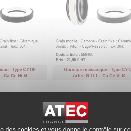
Grain fixe : Céramique.
Grain mobile : Carbone - Grain fixe : Cérami
ssort : Inox 304.
Joints : Viton - Cage/Ressort : Inox 304.
Code article :
559490
Prix : 21,90 €
HT
ique - Type CYT/F
Garniture mécanique - Type CYT
 - Ca-Ce-Ni-I4
Arbre Ø 11 L - Ca-Ce-Vi-I4
ise des cookies et vous donne le contrôle sur 