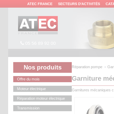
Panneau de gestion des cookies
ATEC FRANCE
SECTEURS D'ACTIVITÉS
CAT
05 56 89 92 00
Nos produits
Réparation pompe
Gar
Garniture mé
Offre du mois
Moteur électrique
Garnitures mécaniques c
Réparation moteur électrique
Transmission