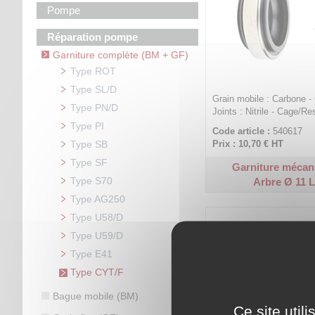
Pompe
Réparation pompe
Garniture complète (BM + GF)
Type ROT
Type SL/D
Grain mobile : Carbone - 
Type PN/D
Joints : Nitrile - Cage/Re
Type PI
Code article :
540617
Type SB
Prix : 10,70 €
HT
Type SF
Garniture mécan
Type S70
Arbre Ø 11 L
Type AG250
Type U58/D
Type U59/D
Type E41
Type CYT/F
Bague mobile (BM)
Ce site util