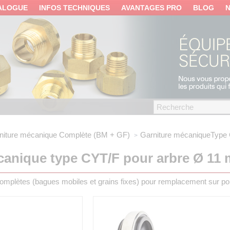
ALOGUE
INFOS TECHNIQUES
AVANTAGES PRO
BLOG
niture mécanique
Complète (BM + GF)
Garniture mécanique
Type
canique type CYT/F pour arbre Ø 11
omplètes (bagues mobiles et grains fixes) pour remplacement sur p