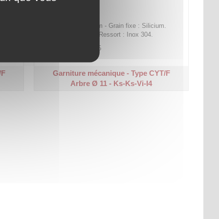
que.
Grain mobile : Silicium - Grain fixe : Silicium.
Joints : Viton - Cage/Ressort : Inox 304.
Code article :
560545
Prix : 42,30 €
HT
/F
Garniture mécanique - Type CYT/F
Arbre Ø 11 - Ks-Ks-Vi-I4