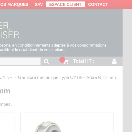
NOS MARQUES
SAV
ESPACE CLIENT
CONTACT
Total HT :
 CYT/F
Garniture mécanique
Type CYT/F - Arbre Ø 11 mm
 mm
ompes.