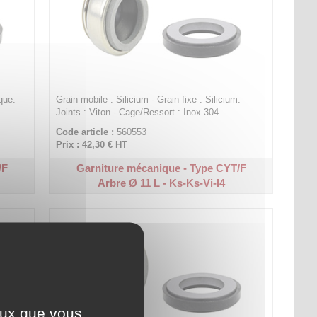
que.
Grain mobile : Silicium - Grain fixe : Silicium.
Joints : Viton - Cage/Ressort : Inox 304.
Code article :
560553
Prix : 42,30 €
HT
/F
Garniture mécanique - Type CYT/F
Arbre Ø 11 L - Ks-Ks-Vi-I4
ceux que vous