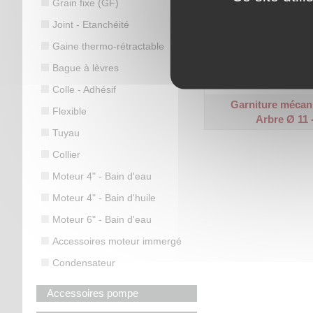
Grain fixe (GF)
Joint - Etanchéité
Grain mobile : Carbone - 
Gaine thermo-rétractable
Joints : Nitrile - Cage/Re
Bague à lèvres
Code article :
540609
Prix : 11,00 €
HT
Colle - Adhésif
Garniture mécan
Flexible
Arbre Ø 11 
Tuyau
Collier
Moteur 4" - Bain d'eau
Moteur 4" - Bain d'huile
Moteur 6" - Bain d'eau
Accessoires moteur immergé
Condensateur
Accessoires pompe