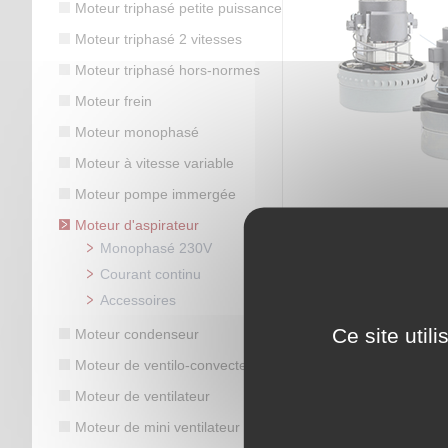
Moteur triphasé petite puissance
Moteur triphasé 2 vitesses
Moteur triphasé hors-normes
Moteur frein
Moteur monophasé
Moteur à vitesse variable
Moteur pompe immergée
Moteur d'a
Moteur d'aspirateur
Monopha
Monophasé 230V
Courant continu
Accessoires
Ce site util
Moteur condenseur
Moteur de ventilo-convecteur
Moteur de ventilateur
Moteur de mini ventilateur