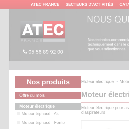
Panneau de gestion des cookies
ATEC FRANCE
SECTEURS D'ACTIVITÉS
CAT
05 56 89 92 00
Nos produits
Moteur électrique
Mote
Moteur électr
Offre du mois
Moteur électrique
Moteur électrique pour as
d'aspirateurs.
Moteur triphasé - Alu
Moteur triphasé - Fonte