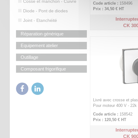
Cosse et manchon - Cuivre
Code article :
158496
Prix : 34,50 €
HT
Diode - Pont de diodes
Interrupteu
Joint - Etanchéité
CK 300
Réparation générique
Equipement atelier
Outillage
Composant frigorifique
Livré avec crosse et pla
Pour moteur 400 V - 22k
Code article :
158542
Prix : 120,50 €
HT
Interrupteu
CK 900