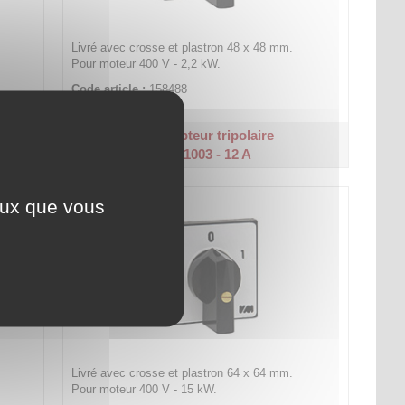
Livré avec crosse et plastron 48 x 48 mm.
Pour moteur 400 V - 2,2 kW.
Code article :
158488
Prix : 27,60 €
HT
Interrupteur tripolaire
CK 1003 - 12 A
ceux que vous
Livré avec crosse et plastron 64 x 64 mm.
Pour moteur 400 V - 15 kW.