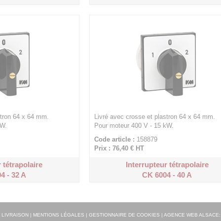
stron 64 x 64 mm.
Livré avec crosse et plastron 64 x 64 mm.
kW.
Pour moteur 400 V - 15 kW.
Code article :
158879
Prix : 76,40 €
HT
 tétrapolaire
Interrupteur tétrapolaire
4 - 32 A
CK 6004 - 40 A
|
LIVRAISON
|
MENTIONS LÉGALES
|
GESTIONNAIRE DE COOKIES
|
AGENCE WEB ALSACE