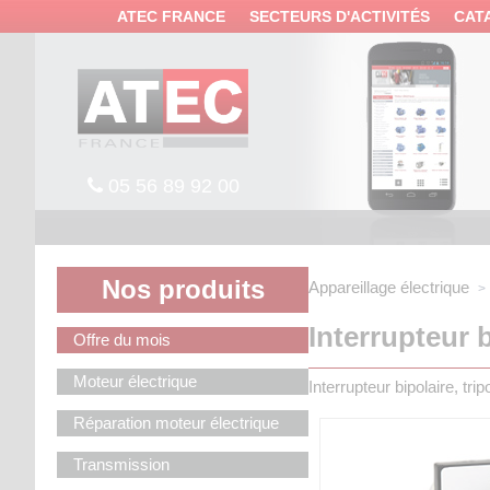
Panneau de gestion des cookies
ATEC FRANCE
SECTEURS D'ACTIVITÉS
CAT
05 56 89 92 00
Nos produits
Appareillage électrique
Interrupteur b
Offre du mois
Moteur électrique
Interrupteur bipolaire, t
Réparation moteur électrique
Transmission