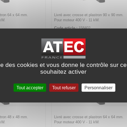
stron 64 x 64 mm.
Livré avec crosse et plastron 90 x 90 mm.
 kW.
Pour moteur 400 V - 11 kW.
Code article :
158402
Prix : 81,50 €
HT
ur bipolaire
Interrupteur bipolaire
2 - 40 A
CK 9002 - 63 A
ise des cookies et vous donne le contrôle sur 
souhaitez activer
Tout accepter
Tout refuser
Personnaliser
stron 48 x 48 mm.
Livré avec crosse et plastron 64 x 64 mm.
 kW.
Pour moteur 400 V - 11 kW.