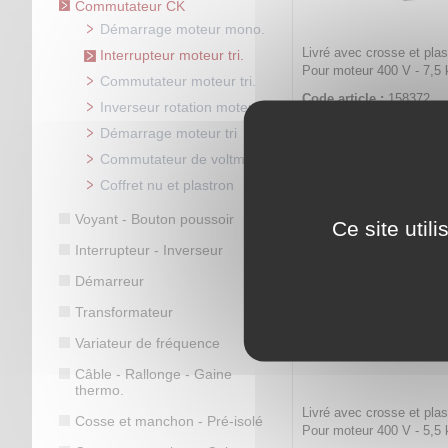
Commutateur CK
Démarrage moteur mono.
Livré avec crosse et pla
Interrupteur moteur tri.
Pour moteur 400 V - 7,5
Commutateur moteur tri.
Code article :
158372
Inverseur rotation moteur
Prix : 57,70 €
HT
Démarrage moteur tri
Interrupte
Commutateur de voltmètre
CK 600
Coffret nu et plastron
Voyant - Bouton poussoir
Ce site util
Interrupteur - Inverseur
Démarreur
Transformateur
Variateur de fréquence
Câble - Rallonge - Gaine
thermo.
Livré avec crosse et pla
Cosse et manchon - Pré-isolé
Pour moteur 400 V - 5,5