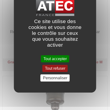
Ce site utilise des
cookies et vous donne
Réservoir de graisse à visser pour graissage par
le contrôle sur ceux
gravité.
que vous souhaitez
activer
Code article :
548421
Prix : 25,20 €
HT
Tout accepter
Graisseur manuel à réserve
Ø corps 30 mm - Filetage M
1/4 G
Tout refuser
Personnaliser