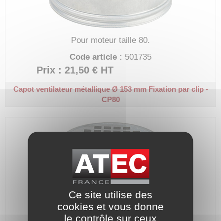
Pour moteur taille 80.
Code article :
501735
Prix : 21,50 €
HT
Capot ventilateur métallique Ø 153 mm
Fixation par clip -
CP80
Ce site utilise des
cookies et vous donne
le contrôle sur ceux