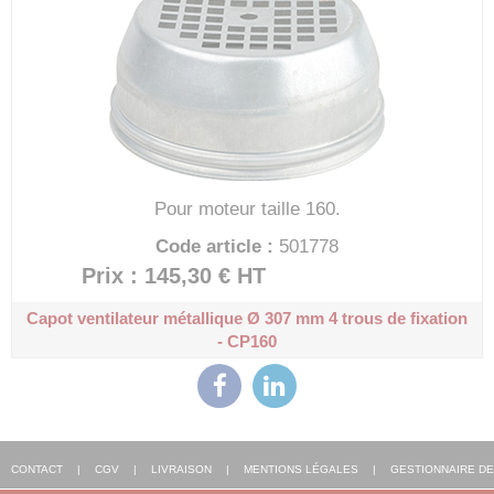
Pour moteur taille 160.
Code article :
501778
Prix : 145,30 €
HT
Capot ventilateur métallique Ø 307 mm
4 trous de fixation
- CP160
CONTACT
|
CGV
|
LIVRAISON
|
MENTIONS LÉGALES
|
GESTIONNAIRE DE