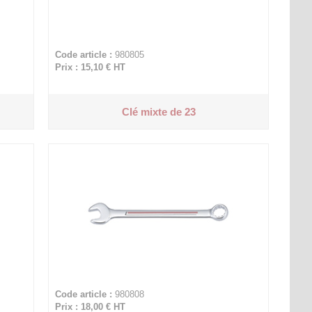
Code article :
980805
Prix : 15,10 €
HT
Clé mixte de 23
Code article :
980808
Prix : 18,00 €
HT