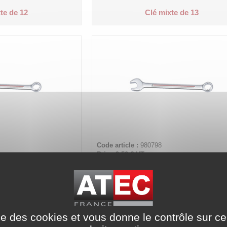
te de 12
Clé mixte de 13
Code article :
980798
Prix : 9,50 €
HT
te de 15
Clé mixte de 16
ise des cookies et vous donne le contrôle sur 