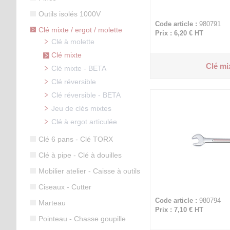
Outils isolés 1000V
Code article :
980791
Clé mixte / ergot / molette
Prix : 6,20 €
HT
Clé à molette
Clé mixte
Clé mi
Clé mixte - BETA
Clé réversible
Clé réversible - BETA
Jeu de clés mixtes
Clé à ergot articulée
Clé 6 pans - Clé TORX
Clé à pipe - Clé à douilles
Mobilier atelier - Caisse à outils
Ciseaux - Cutter
Code article :
980794
Marteau
Prix : 7,10 €
HT
Pointeau - Chasse goupille