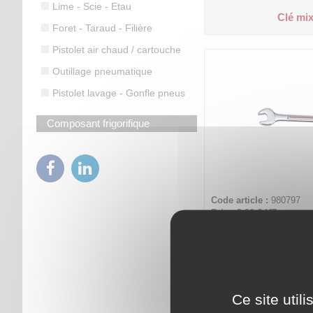
Lime - Scie - Etau
Clé mix
Foret - Taraud - Filière
Pistolet air chaud / cartouche
Outillage pneumatique
Pistolet lavage - Gonfle pneus
Composant frigorifique
Code article :
980797
Prix : 8,90 €
HT
Clé mix
Ce site util