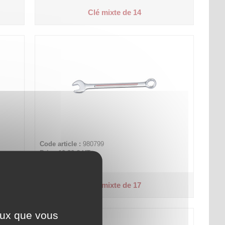
Clé mixte de 14
Code article :
980799
Prix : 10,30 €
HT
Clé mixte de 17
ceux que vous