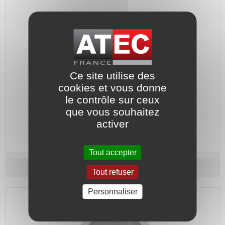
Ce site utilise des
cookies et vous donne
le contrôle sur ceux
Grain fixe : Céramique - Joint : Nitrile.
que vous souhaitez
activer
Code article :
566624
Prix : 74,50 €
HT
Tout accepter
Grain fixe - Type G9 - Arbre Ø 38
Ce-Ni
Tout refuser
Personnaliser