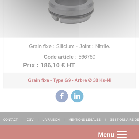
Grain fixe : Silicium - Joint : Nitrile.
Code article :
566780
Prix : 186,10 €
HT
Grain fixe - Type G9 - Arbre Ø 38
Ks-Ni
CONTACT
|
CGV
|
LIVRAISON
|
MENTIONS LÉGALES
|
GESTIONNAIRE DE
Menu
COOKIES
|
AGENCE WEB ALSACE
: FGP SOLUTIONS