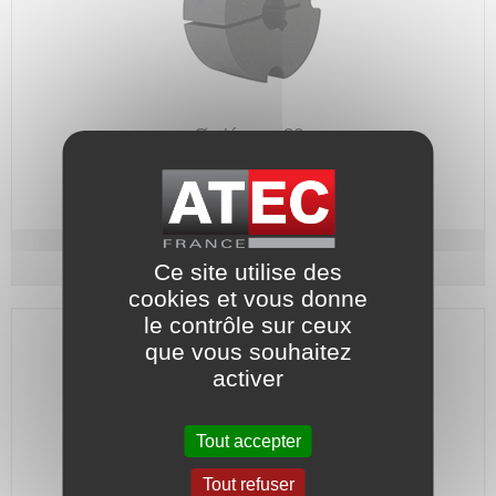
Ø alésage 30
Code article :
156652
Prix : 79,00 €
HT
Douille pour A5 / BIPEX / ELPEX - N°2517 Ø 30
Ce site utilise des
cookies et vous donne
le contrôle sur ceux
que vous souhaitez
activer
Tout accepter
Tout refuser