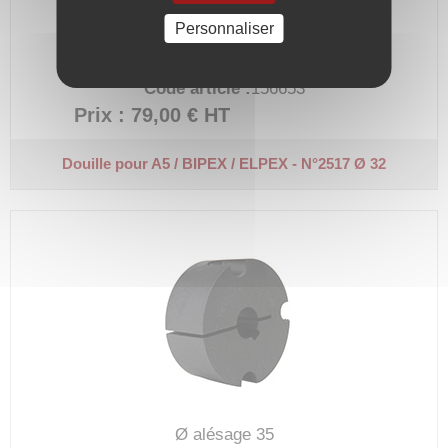
Personnaliser
Ø alésage 32
Code article :
156653
Prix : 79,00 €
HT
Douille pour A5 / BIPEX / ELPEX - N°2517 Ø 32
Ø alésage 35