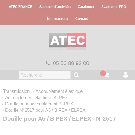
Panneau de gestion des cookies
ATEC FRANCE
Secteurs d'activités
Catalogue
Avantages PRO
Nos marques
Contact
05 56 89 92 00
Transmission
Accouplement élastique
Accouplement élastique
BI-PEX
Douille pour accouplement
BI-PEX
Douille N°2517
pour A5 / BIPEX / ELPEX
Douille pour A5 / BIPEX / ELPEX - N°2517