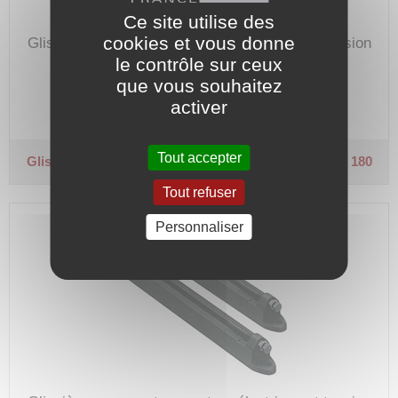
Ce site utilise des
cookies et vous donne
Glissière pour montage moteur électrique et tension
le contrôle sur ceux
de courroie.
que vous souhaitez
Code article :
154369
activer
Prix : 192,50 €
HT
Tout accepter
Glissière monobloc en acier
Pour moteur taille 160 - 180
Tout refuser
Personnaliser