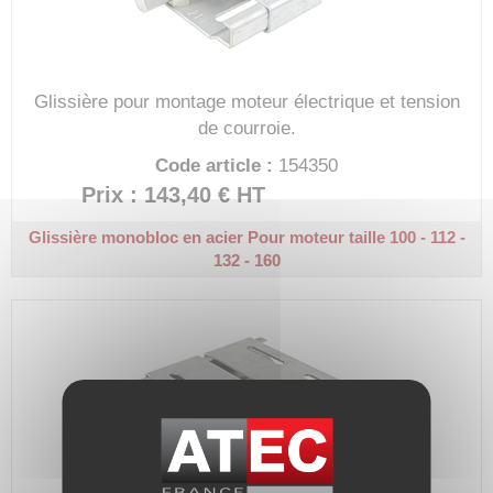
Glissière pour montage moteur électrique et tension
de courroie.
Code article :
154350
Prix : 143,40 €
HT
Glissière monobloc en acier
Pour moteur taille 100 - 112 -
132 - 160