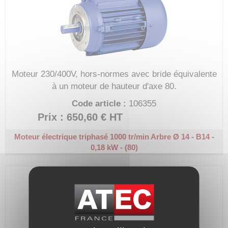
Moteur 230/400V, hors-normes avec bride équivalente
à un moteur de hauteur d'axe 80.
Code article :
106355
Prix : 650,60 €
HT
Moteur électrique triphasé 1000 tr/min
Arbre Ø 14 - B14 -
0,18 kW - (80)