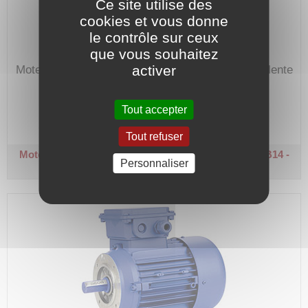
Ce site utilise des
cookies et vous donne
le contrôle sur ceux
que vous souhaitez
activer
Moteur 230/400V, hors-normes avec bride équivalente
à un moteur de hauteur d'axe 80.
Code article :
106380
Tout accepter
Prix : 806,30 €
HT
Tout refuser
Moteur électrique triphasé 1000 tr/min
Arbre Ø 14 - B14 -
Personnaliser
0,26 kW - (80)