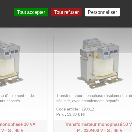
Code article :
189901
Prix : 187,20 €
HT
Tout accepter
Tout refuser
Personnaliser
monophasé 300 VA
Transformateur monophasé 400 
 V - S : 24 V
P : 230/400 V - S : 24 V
é d'isolement et de
Transformateur monophasé d'isolement et d
nts séparés.
sécurité, avec enroulements séparés.
Code article :
190012
Prix : 59,80 €
HT
 monophasé 30 VA
Transformateur monophasé 50 
 V - S : 48 V
P : 230/400 V - S : 48 V