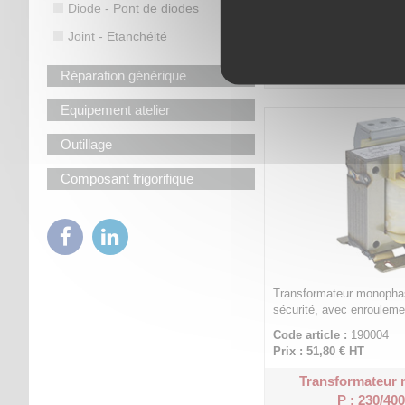
Diode - Pont de diodes
Code article :
189898
Prix : 145,80 €
HT
Joint - Etanchéité
Transformateur 
P : 230/400
Réparation générique
Equipement atelier
Outillage
Composant frigorifique
Transformateur monophas
sécurité, avec enrouleme
Code article :
190004
Prix : 51,80 €
HT
Transformateur
P : 230/400