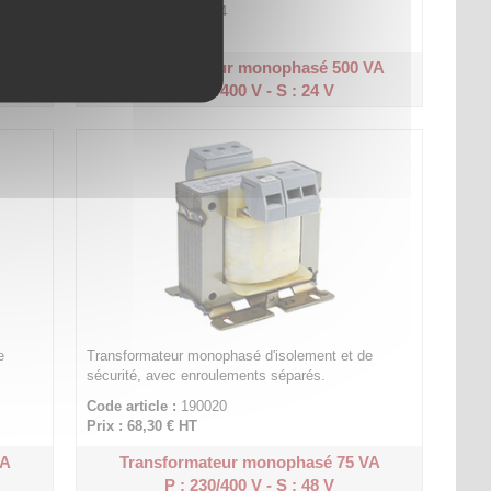
Code article :
189914
Prix : 229,50 €
HT
VA
Transformateur monophasé 500 VA
P : 230/400 V - S : 24 V
e
Transformateur monophasé d'isolement et de
sécurité, avec enroulements séparés.
Code article :
190020
Prix : 68,30 €
HT
VA
Transformateur monophasé 75 VA
P : 230/400 V - S : 48 V